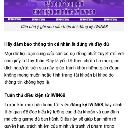
Cần chú ý ghi nhớ cẩn thận khi đăng ký IWIN68
Hãy đảm bảo thông tin cá nhân là đúng và đầy đủ
Mọi dữ liệu bạn cung cấp cần có sự đồng nhất tuyệt đối với
các giấy tờ tùy thân. Đây là yếu tố then chốt cho mọi giao
dịch nạp/rút tiền sau này, giúp tránh khỏi những gián đoạn
không mong muốn hoặc tình trạng tài khoản bị khóa do
thông tin không hợp lệ.
Tuân thủ điều kiện từ IWIN68
Trước khi xác nhận hoàn tất việc
đăng ký IWIN68
, hãy dành
thời gian để đọc hiểu kỹ lưỡng các điều khoản và quy định
mà cổng game đã ban hành. Điều này sẽ giúp bạn nắm rõ
quyền hạn, trách nhiệm của mình và tránh vi phạm trong