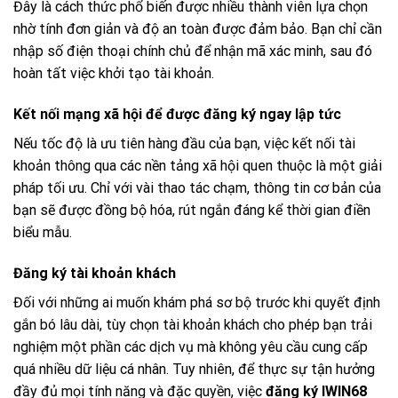
Đây là cách thức phổ biến được nhiều thành viên lựa chọn
nhờ tính đơn giản và độ an toàn được đảm bảo. Bạn chỉ cần
nhập số điện thoại chính chủ để nhận mã xác minh, sau đó
hoàn tất việc khởi tạo tài khoản.
Kết nối mạng xã hội để được đăng ký ngay lập tức
Nếu tốc độ là ưu tiên hàng đầu của bạn, việc kết nối tài
khoản thông qua các nền tảng xã hội quen thuộc là một giải
pháp tối ưu. Chỉ với vài thao tác chạm, thông tin cơ bản của
bạn sẽ được đồng bộ hóa, rút ngắn đáng kể thời gian điền
biểu mẫu.
Đăng ký tài khoản khách
Đối với những ai muốn khám phá sơ bộ trước khi quyết định
gắn bó lâu dài, tùy chọn tài khoản khách cho phép bạn trải
nghiệm một phần các dịch vụ mà không yêu cầu cung cấp
quá nhiều dữ liệu cá nhân. Tuy nhiên, để thực sự tận hưởng
đầy đủ mọi tính năng và đặc quyền, việc
đăng ký IWIN68