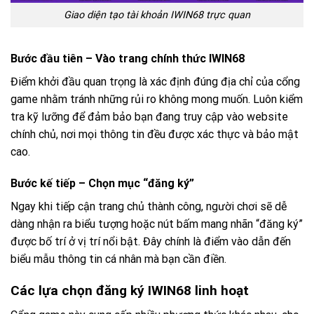
Giao diện tạo tài khoản IWIN68 trực quan
Bước đầu tiên – Vào trang chính thức IWIN68
Điểm khởi đầu quan trọng là xác định đúng địa chỉ của cổng
game nhằm tránh những rủi ro không mong muốn. Luôn kiểm
tra kỹ lưỡng để đảm bảo bạn đang truy cập vào website
chính chủ, nơi mọi thông tin đều được xác thực và bảo mật
cao.
Bước kế tiếp – Chọn mục “đăng ký”
Ngay khi tiếp cận trang chủ thành công, người chơi sẽ dễ
dàng nhận ra biểu tượng hoặc nút bấm mang nhãn “đăng ký”
được bố trí ở vị trí nổi bật. Đây chính là điểm vào dẫn đến
biểu mẫu thông tin cá nhân mà bạn cần điền.
Các lựa chọn đăng ký IWIN68 linh hoạt