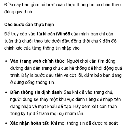
Điều này bao gồm cả bước xác thực thông tin cá nhân theo
đúng quy định.
Các bước cần thực hiện
Để truy cập vào tài khoản
iWin68
của mình, bạn chỉ cần
tuân thủ chuỗi thao tác dưới đây, đồng thời chú ý đến độ
chính xác của từng thông tin nhập vào.
Vào trang web chính thức
: Người chơi cần tìm đúng
đường dẫn đến trang chủ của hệ thống để khởi động quá
trình. Đây là bước đầu tiên và cốt lõi, đảm bảo bạn đang
ở đúng cổng thông tin.
Điền thông tin định danh
: Sau khi đã vào trang chủ,
người dùng sẽ thấy một khu vực dành riêng để nhập tên
đăng nhập và mật khẩu đã tạo. Hãy xem xét cẩn thận
từng ký tự để tránh mọi sự nhầm lẫn.
Xác nhận hoàn tất
: Khi mọi thông tin đã được rà soát