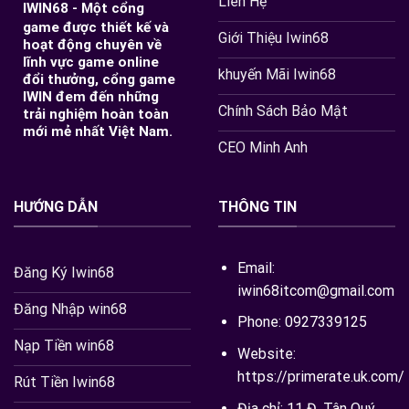
Liên Hệ
Khó
IWIN68
- Một cổng
Phai
game được thiết kế và
Giới Thiệu Iwin68
hoạt động chuyên về
lĩnh vực game online
khuyến Mãi Iwin68
đổi thưởng, cổng game
IWIN đem đến những
Chính Sách Bảo Mật
trải nghiệm hoàn toàn
mới mẻ nhất Việt Nam.
CEO Minh Anh
HƯỚNG DẪN
THÔNG TIN
Email:
Đăng Ký Iwin68
iwin68itcom@gmail.com
Đăng Nhập win68
Phone: 0927339125
Nạp Tiền win68
Website:
https://primerate.uk.com/
Rút Tiền Iwin68
Địa chỉ: 11 Đ. Tân Quý,