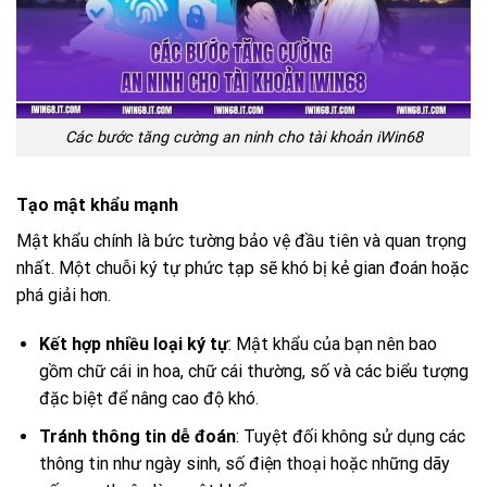
Các bước tăng cường an ninh cho tài khoản iWin68
Tạo mật khẩu mạnh
Mật khẩu chính là bức tường bảo vệ đầu tiên và quan trọng
nhất. Một chuỗi ký tự phức tạp sẽ khó bị kẻ gian đoán hoặc
phá giải hơn.
Kết hợp nhiều loại ký tự
: Mật khẩu của bạn nên bao
gồm chữ cái in hoa, chữ cái thường, số và các biểu tượng
đặc biệt để nâng cao độ khó.
Tránh thông tin dễ đoán
: Tuyệt đối không sử dụng các
thông tin như ngày sinh, số điện thoại hoặc những dãy