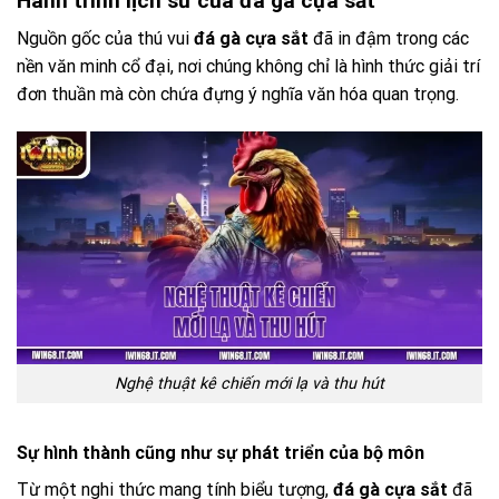
Hành trình lịch sử của đá gà cựa sắt
Nguồn gốc của thú vui
đá gà cựa sắt
đã in đậm trong các
nền văn minh cổ đại, nơi chúng không chỉ là hình thức giải trí
đơn thuần mà còn chứa đựng ý nghĩa văn hóa quan trọng.
Nghệ thuật kê chiến mới lạ và thu hút
Sự hình thành cũng như sự phát triển của bộ môn
Từ một nghi thức mang tính biểu tượng,
đá gà cựa sắt
đã