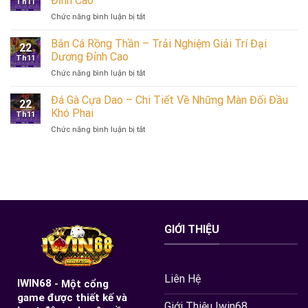
Đỉnh Cao
Th11
Sắt
Tiết
ở
Chức năng bình luận bị tắt
–
Đường
PS
Nét
Đến
Điện
Bắn Cá Rồng Thần – Trải Nghiệm Giải Trí Đại
Văn
Thắng
22
Tử
Hóa
Dương Đỉnh Cao
Lớn
Th11
–
Đặc
ở
Chức năng bình luận bị tắt
Khám
Trưng
Bắn
Phá
Của
Cá
Đá Gà Cựa Dao – Chi Tiết Về Những Màn Đối Đầu
Thế
Đấu
22
Rồng
Giới
Khó Phai
Trường
Th11
Thần
Giải
ở
Chức năng bình luận bị tắt
–
Trí
Đá
Trải
Số
Gà
Nghiệm
Hóa
Cựa
Giải
Đỉnh
Dao
Trí
Cao
–
Đại
Chi
Dương
Tiết
Đỉnh
Về
Cao
GIỚI THIỆU
Những
Màn
Đối
Đầu
Liên Hệ
Khó
IWIN68
- Một cổng
Phai
game được thiết kế và
Giới Thiệu Iwin68