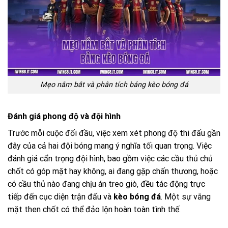
Mẹo nắm bắt và phân tích bảng kèo bóng đá
Đánh giá phong độ và đội hình
Trước mỗi cuộc đối đầu, việc xem xét phong độ thi đấu gần
đây của cả hai đội bóng mang ý nghĩa tối quan trọng. Việc
đánh giá cẩn trọng đội hình, bao gồm việc các cầu thủ chủ
chốt có góp mặt hay không, ai đang gặp chấn thương, hoặc
có cầu thủ nào đang chịu án treo giò, đều tác động trực
tiếp đến cục diện trận đấu và
kèo bóng đá
. Một sự vắng
mặt then chốt có thể đảo lộn hoàn toàn tình thế.