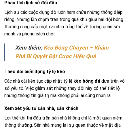
Phân tích lịch sử đối đầu
Lịch sử các cuộc đụng độ luôn hàm chứa những thông điệp
riêng. Những lần chạm trán trong quá khứ giữa hai đội bóng
thường cung cấp một cái nhìn tổng thể về tương quan sức
mạnh và phong cách chơi.
Xem thêm:
Kèo Bóng Chuyền – Khám
Phá Bí Quyết Đặt Cược Hiệu Quả
Theo dõi biến động tỷ lệ kèo
Các nhà cái liên tục cập nhật tỷ lệ
kèo bóng đá
dựa trên vô
số yếu tố. Việc giám sát những thay đổi này có thể tiết lộ
những thông tin giá trị mà không phải ai cũng nhận ra.
Xem xét yếu tố sân nhà, sân khách
Lợi thế khi thi đấu trên sân nhà không chỉ là một quan niệm
thông thường. Sân nhà mang lại sự quen thuộc về mặt địa