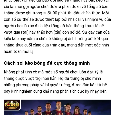
Khác biệt với việc dự báo đội nào sẽ thắng hay bại, kèo tài
xỉu lại mời gọi người chơi đưa ra phán đoán về tổng số bàn
thắng được ghi trong suốt 90 phút thi đấu chính thức. Một
con số cụ thể sẽ được thiết lập bởi nhà cái, và nhiệm vụ của
người chơi là xác định liệu tổng số bàn thắng thực tế sẽ
vượt qua (tài) hay thấp hơn (xỉu) con số đó. Sự gay cấn của
kiểu kèo này nằm ở chỗ nó không bị ảnh hưởng bởi kết quả
thắng thua cuối cùng của trận đấu, mang đến một góc nhìn
hoàn toàn mới lạ.
Cách soi kèo bóng đá cực thông minh
Không phải tình cờ mà một số người chơi luôn đạt tỷ lệ
thắng cược vượt trội hơn hẳn. Họ đã trang bị cho mình
những phương pháp và bí quyết riêng, được đúc kết từ bề
dày kinh nghiệm cùng khả năng phân tích cực kỳ nhạy bén.