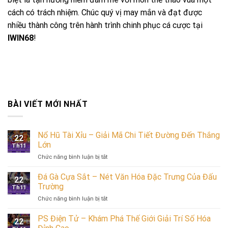
cách có trách nhiệm. Chúc quý vị may mắn và đạt được
nhiều thành công trên hành trình chinh phục cá cược tại
IWIN68
!
BÀI VIẾT MỚI NHẤT
Nổ Hũ Tài Xỉu – Giải Mã Chi Tiết Đường Đến Thắng
22
Lớn
Th11
ở
Chức năng bình luận bị tắt
Nổ
Hũ
Đá Gà Cựa Sắt – Nét Văn Hóa Đặc Trưng Của Đấu
22
Tài
Trường
Th11
Xỉu
ở
Chức năng bình luận bị tắt
–
Đá
Giải
Gà
PS Điện Tử – Khám Phá Thế Giới Giải Trí Số Hóa
Mã
22
Cựa
Chi