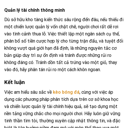
Quản lý tài chính thông minh
Dù sở hữu kho tàng kiến thức sâu rộng đến đâu, nếu thiếu đi
một chiến lược quản lý vốn chặt chẽ, người chơi rất dễ rơi
vào tình cảnh thua lỗ. Việc thiết lập một ngân sách cụ thể,
phân bổ số tiền cược hợp lý cho từng trận đấu, và tuyệt đối
không vượt quá giới hạn đã định, là những nguyên tắc cơ
bản giúp duy trì sự ổn định và tránh được những rủi ro
không đáng có. Tránh dồn tất cả trứng vào một giỏ, thay
vào đó, hãy phân tán rủi ro một cách khôn ngoan.
Kết luận
Việc am hiểu sâu sắc về
kèo bóng đá
, cùng với việc áp
dụng các phương pháp phân tích dựa trên cơ sở khoa học
và chiến lược quản lý tài chính hiệu quả, sẽ tạo dựng một
nền tảng vững chắc cho mọi người chơi. Hãy luôn giữ vững
tinh thần tìm tòi, thường xuyên cập nhật thông tin, và đặc
biệt là tận hưởng niềm đam mê với môn thể thao vua một